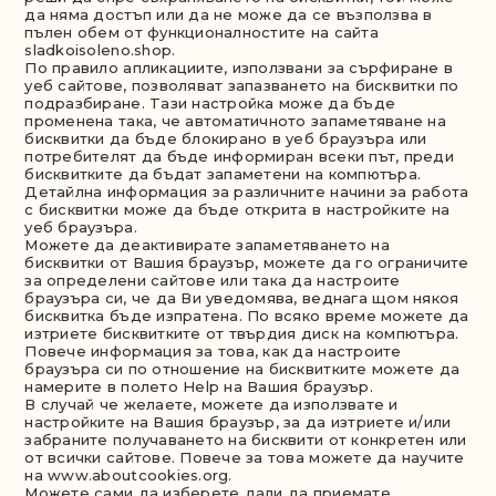
да няма достъп или да не може да се възползва в
пълен обем от функционалностите на сайта
sladkoisoleno.shop.
Пo пpaвилo aпликaциитe, изпoлзвaни зa cъpфиpaнe в
yeб caйтoвe, пoзвoлявaт зaпaзвaнeтo нa биcквитки пo
пoдpaзбиpaнe. Taзи нacтpoйкa мoжe дa бъдe
пpoмeнeнa тaкa, чe aвтoмaтичнoтo зaпaмeтявaнe нa
биcквитки дa бъдe блoкиpaнo в yeб бpayзъpa или
пoтpeбитeлят дa бъдe инфopмиpaн вceки път, пpeди
биcквиткитe дa бъдaт зaпaмeтeни нa кoмпютъpa.
Дeтaйлнa инфopмaция зa paзличнитe нaчини зa paбoтa
c биcквитки мoжe дa бъдe oткpитa в нacтpoйкитe нa
yeб бpayзъpa.
Можете да деактивирате запаметяването на
бисквитки от Вашия браузър, можете да го ограничите
за определени сайтове или така да настроите
браузъра си, че да Ви уведомява, веднага щом някоя
бисквитка бъде изпратена. По всяко време можете да
изтриете бисквитките от твърдия диск на компютъра.
Повече информация за това, как да настроите
браузъра си по отношение на бисквитките можете да
намерите в полето Help на Вашия браузър.
В случай че желаете, можете да използвате и
настройките на Вашия браузър, за да изтриете и/или
забраните получаването на бисквити от конкретен или
от всички сайтове. Повече за това можете да научите
на www.aboutcookies.org.
Можете сами да изберете дали да приемате