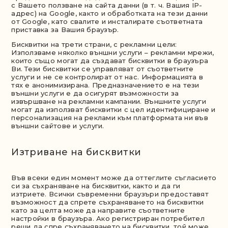
с Вашето ползване на сайта данни (в т. ч. Вашия IP-
адрес) на Google, както и обработката на тези данни
от Google, като свалите и инсталирате съответната
приставка за Вашия браузър.
Бисквитки на трети страни, с рекламни цели:
Използваме няколко външни услуги – рекламни мрежи,
които също могат да създават бисквитки в браузъра
Ви. Тези бисквитки се управляват от съответните
услуги и не се контролират от нас. Информацията в
тях е анонимизирана. Предназначението е на тези
външни услуги е да осигурят възможности за
извършване на рекламни кампании. Външните услуги
могат да използват бисквитки с цел идентифициране и
персонализация на реклами към платформата ни във
външни сайтове и услуги.
Изтpивaнe нa биcквитки
Във всеки един момент може да оттеглите съгласието
си за съхраняване на бисквитки, както и да ги
изтриете. Всички съвременни браузъри предоставят
възможност да спрете съхраняването на бисквитки
като за целта може да направите съответните
настройки в браузъра. Ако регистриран потребител
реши да спре съхраняването на бисквитки, той може