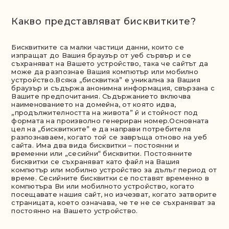
Какво представляват бисквитките?
Бисквитките са малки частици данни, които се
изпращат до Вашия браузър от уеб сървър и се
съхраняват на Вашето устройство, така че сайтът да
може да разпознае Вашия компютър или мобилно
устройство.Всяка „бисквитка” е уникална за Вашия
браузър и съдържа анонимна информация, свързана с
Вашите предпочитания. Съдържанието включва
наименованието на домейна, от която идва,
„продължителността на живота” й и стойност под
формата на произволно генериран номер.Основната
цел на „бисквитките” е да направи потребителя
разпознаваем, когато той се завръща отново на уеб
сайта. Има два вида бисквитки – постоянни и
временни или „сесийни“ бисквитки. Постоянните
бисквитки се съхраняват като файл на Вашия
компютър или мобилно устройство за дълъг период от
време. Сесийните бисквитки се поставят временно в
компютъра Ви или мобилното устройство, когато
посещавате нашия сайт, но изчезват, когато затворите
страницата, което означава, че те не се съхраняват за
постоянно на Вашето устройство.