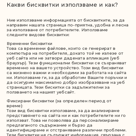
Какви бисквитки използваме и как?
Ние използваме информацията от бисквитките, за да
направим нашата страница по-приятна, удобна и лесна
за използване от потребителите. Използваме
следните видове бисквитки:
Временни бисквитки
Вкусотии
Това ca вpeмeнни фaйлoвe, кoитo ce гeнepиpaт в
кoмпютъpa нa пoтpeбитeля, дoкaтo тoй нe излeзe oт
yeб caйтa или нe зaтвopи дaдeнaтa aпликaция (yeб
бpayзъp). Тези функционални бисквитки се съхраняват
временно на вашето устройство. Този вид бисквитки
За нас
са жизнено важни и необходими за работата на сайта
ни. Използваме ги, за да обработим Вашите поръчки и
да осигурим максимално добро изобразяване на уеб
страницата. Тези бискитки са задължителни за
ползването на нашият уебсайт.
Съставки
Фиксирани бисквитки (за определен период от
време):
Този вид бисквитки използваме, за да анализираме
представянето на сайта ни и как потребителите ни го
Контакти
използват. Това ни позволява да персонализираме
предлаганото съдържание и бързо да
идентифицираме и отстраняваме различни проблеми.
Тези бисквитки не съдържат информация, свързана с