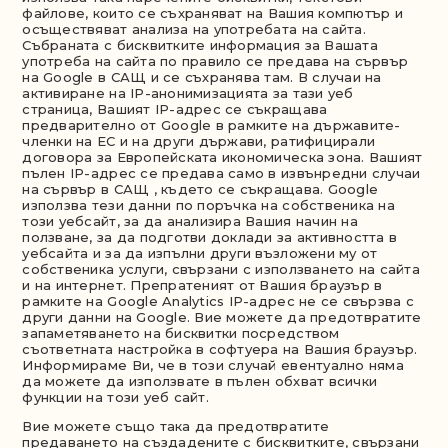
файлове, които се съхраняват на Вашия компютър и
осъществяват анализа на употребата на сайта.
Събраната с бисквитките информация за Вашата
употреба на сайта по правило се предава на сървър
на Google в САЩ и се съхранява там. В случаи на
активиране на IP-анонимизацията за тази уеб
страница, Вашият IP-адрес се съкращава
предварително от Google в рамките на държавите-
членки на ЕС и на други държави, ратифицирали
договора за Европейската икономическа зона. Вашият
пълен IP-адрес се предава само в извънредни случаи
на сървър в САЩ , където се съкращава. Google
използва тези данни по поръчка на собственика на
този уебсайт, за да анализира Вашия начин на
ползване, за да подготви доклади за активността в
уебсайта и за да изпълни други възложени му от
собственика услуги, свързани с използването на сайта
и на интернет. Препратеният от Вашия браузър в
рамките на Google Analytics IP-адрес не се свързва с
други данни на Google. Вие можете да предотвратите
запаметяването на бисквитки посредством
съответната настройка в софтуера на Вашия браузър.
Информираме Ви, че в този случай евентуално няма
да можете да използвате в пълен обхват всички
функции на този уеб сайт.
Вие можете също така да предотвратите
предаването на създадените с бисквитките, свързани