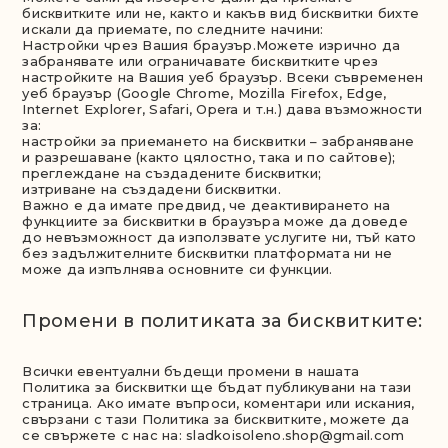
бисквитките или не, както и какъв вид бисквитки бихте
искали да приемате, по следните начини:
Настройки чрез Вашия браузър.Можете изрично да
забранявате или ограничавате бисквитките чрез
настройките на Вашия уеб браузър. Всеки съвременен
уеб браузър (Google Chrome, Mozilla Firefox, Edge,
Internet Explorer, Safari, Opera и т.н.) дава възможности
за:
настройки за приемането на бисквитки – забраняване
и разрешаване (както цялостно, така и по сайтове);
преглеждане на създадените бисквитки;
изтриване на създадени бисквитки.
Важно е да имате предвид, че деактивирането на
функциите за бисквитки в браузъра може да доведе
до невъзможност да използвате услугите ни, тъй като
без задължителните бисквитки платформата ни не
може да изпълнява основните си функции.
Промени в политиката за бисквитките:
Всички евентуални бъдещи промени в нашата
Политика за бисквитки ще бъдат публикувани на тази
страница. Ако имате въпроси, коментари или искания,
свързани с тази Политика за бисквитките, можете да
се свържете с нас на: sladkoisoleno.shop@gmail.com