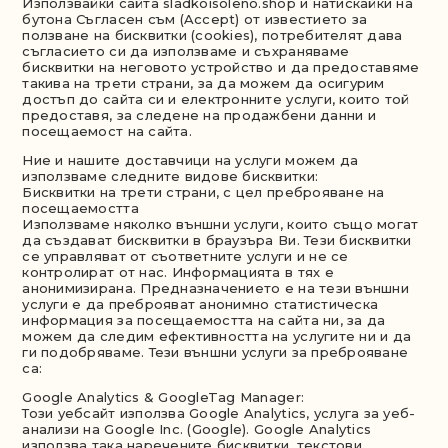
Използвайки сайта sladkoisoleno.shop и натискайки на
бутона Съгласен съм (Accept) от известието за
ползване на бисквитки (cookies), потребителят дава
съгласието си да използваме и съхраняваме
бисквитки на неговото устройство и да предоставяме
такива на трети страни, за да можем да осигурим
достъп до сайта си и електронните услуги, които той
предоставя, за следене на продажбени данни и
посещаемост на сайта.
Ние и нашите доставчици на услуги можем да
използваме следните видове бисквитки:
Бисквитки на трети страни, с цел преброяване на
посещаемостта
Използваме няколко външни услуги, които също могат
да създават бисквитки в браузъра Ви. Тези бисквитки
се управляват от съответните услуги и не се
контролират от нас. Информацията в тях е
анонимизирана. Предназначението е на тези външни
услуги е да преброяват анонимно статистическа
информация за посещаемостта на сайта ни, за да
можем да следим ефективността на услугите ни и да
ги подобряваме. Тези външни услуги за преброяване
са:
Google Analytics & GoogleTag Manager:
Този уебсайт използва Google Analytics, услуга за уеб-
анализи на Google Inc. (Google). Google Analytics
използва така наречените бисквитки, текстови