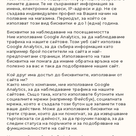
личните данни. Те не съхраняват информация за
имена, електронни адреси, IP-адреси и др. Не се
създава индивидуален профил на Вашия начин на
ползване на магазина. Периодът, за който се
използват този вид бисквитки е до 1 (една) година.
Бисквитки за наблюдаване на посещаемостта
Ние използваме Google Analytics, за да наблюдаваме
трафика на нашите сайтове. Този уеб сайт използва
Google Analytics, за да събира информация като
например брой посетители на сайта и най-
предпочитани страници. Използването на тази
бисквитка ни помага да имаме обратна връзка кое е
полезно за вас и така да подобряваме нашия сайт.
Кой друг има достъп до бисквитките, използвани от
сайта ни?
Както много компании, ние използваме Google
Analytics, за да наблюдаваме трафика на нашите
сайтове. Също така, когато използвате бутоните към
социалните мрежи (например Фейсбук), социалната
мрежа, която е създала този бутон ще запамети това
ваше действие. Може да използваме бисквитки на
трети страни, които да ни помогнат, за да извършваме
търговската си дейност, за да проучим пазара, за да
следим статуса на поръчките и за подобряване на
функционалностите на сайта ни.